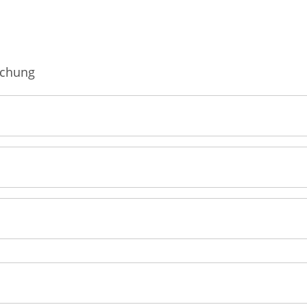
Männerkrankheiten
fmedizin
chung