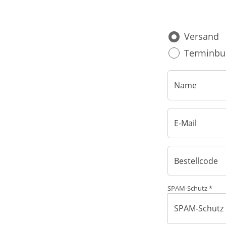
Blut, Krebs und Infektionen
Neurologie
Versand
Haut, Haare und Nägel
Schmerz- und Schla
Terminbu
Psychische Erkrankungen
Frauenkrankheiten
SPAM-Schutz *